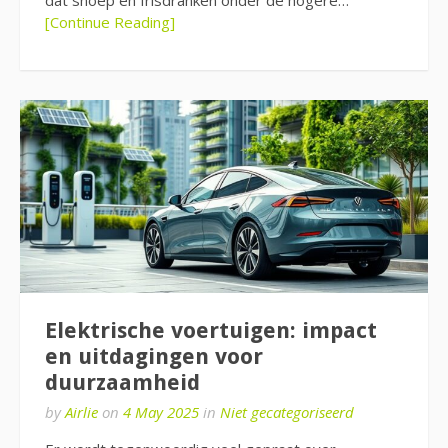
[Continue Reading]
Elektrische voertuigen: impact
en uitdagingen voor
duurzaamheid
by
Airlie
on
4 May 2025
in
Niet gecategoriseerd