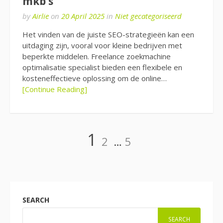
mkb’s
by
Airlie
on
20 April 2025
in
Niet gecategoriseerd
Het vinden van de juiste SEO-strategieën kan een
uitdaging zijn, vooral voor kleine bedrijven met
beperkte middelen. Freelance zoekmachine
optimalisatie specialist bieden een flexibele en
kosteneffectieve oplossing om de online…
[Continue Reading]
Posts
Page
Page
Page
1
2
…
5
pagination
SEARCH
SEARCH