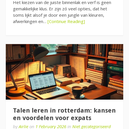
Het kiezen van de juiste binnenlak en verf is geen
gemakkelijke klus. Er zijn zó veel opties, dat het
soms lijkt alsof je door een jungle van kleuren,
afwerkingen en…
[Continue Reading]
Talen leren in rotterdam: kansen
en voordelen voor expats
by
Airlie
on
1 February 2026
in
Niet gecategoriseerd