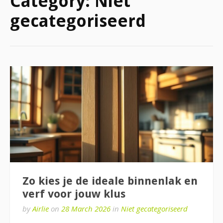
Category:
Niet
gecategoriseerd
Zo kies je de ideale binnenlak en
verf voor jouw klus
by
Airlie
on
28 March 2026
in
Niet gecategoriseerd