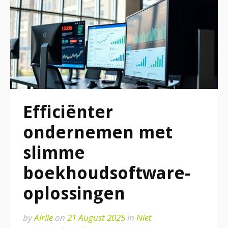
Efficiënter
ondernemen met
slimme
boekhoudsoftware-
oplossingen
by
Airlie
on
21 August 2025
in
Niet