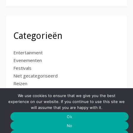
Categorieën
Entertainment
Evenementen
Festivals
Niet gecategoriseerd
Reizen
Zakelijke diensten
We use cookies to ensure that we give you the best
experience on our website. If you continue to use this site we
will assume that you are happy with it.
Ok
No
Copyright © 2026 goodevents.eu. All Rights Reserved.